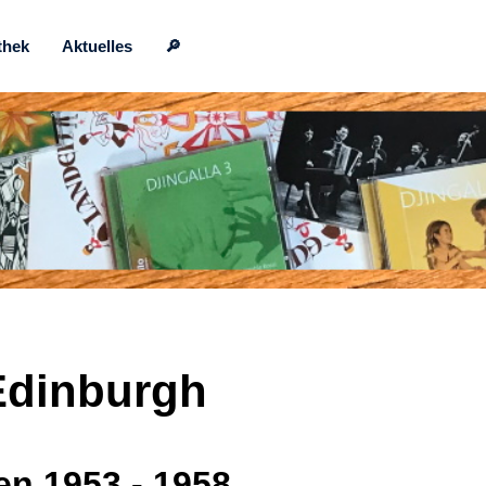
thek
Aktuelles
🔎
Edinburgh
n 1953 - 1958