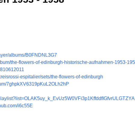
player/albums/B0FNDNL3G7
album/the-flowers-of-edinburgh-historische-aufnahmen-1953-1
m/810612011
reisrossi-espitalier/sets/the-flowers-of-edinburgh
e/album/7ghpkXV6319pKuL2OLh2hP
/playlist?list=OLAK5uy_k_EvUz5W0VFi3p1KffddfIGfvrULGTZYA
c-hub.com/i6c55E