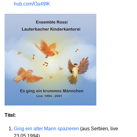
hub.com/Oa49IK
Titel:
Ging ein alter Mann spazieren
(aus Serbien, live
23.05.1994)