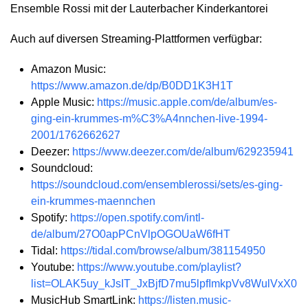
Ensemble Rossi mit der Lauterbacher Kinderkantorei
Auch auf diversen Streaming-Plattformen verfügbar:
Amazon Music:
https://www.amazon.de/dp/B0DD1K3H1T
Apple Music:
https://music.apple.com/de/album/es-
ging-ein-krummes-m%C3%A4nnchen-live-1994-
2001/1762662627
Deezer:
https://www.deezer.com/de/album/629235941
Soundcloud:
https://soundcloud.com/ensemblerossi/sets/es-ging-
ein-krummes-maennchen
Spotify:
https://open.spotify.com/intl-
de/album/27O0apPCnVlpOGOUaW6fHT
Tidal:
https://tidal.com/browse/album/381154950
Youtube:
https://www.youtube.com/playlist?
list=OLAK5uy_kJsIT_JxBjfD7mu5lpfImkpVv8WulVxX0
MusicHub SmartLink:
https://listen.music-