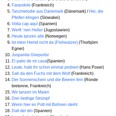
Farandole
(Frankreich)
Tanzmelodie aus Dänemark
(Dänemark) /
Hei, die
Pfeifen klingen
(Slowakei)
Volta cap aquí
(Spanien)
Werft ´nen Heller
(Jugoslawien)
Heute tanzen alle
(Norwegen)
Ist mein Hemd nicht da (Flohwalzer)
(Thorbjörn
Egner)
Juspanita Grieportür
El patio de mi casa
(Spanien)
Leute, habt ihr schon einmal probiert
(Hans Poser)
Sah da den Fuchs mit dem Wolf
(Frankreich)
Der Sonnenschein und die Beeren fein
(Ronde
bretonne, Frankreich)
Wir tanzen im Maien
Drei liedrige Strümpf
Wenn hier en Pott mit Bohnen steiht
Dalt del diri
(Spanien)