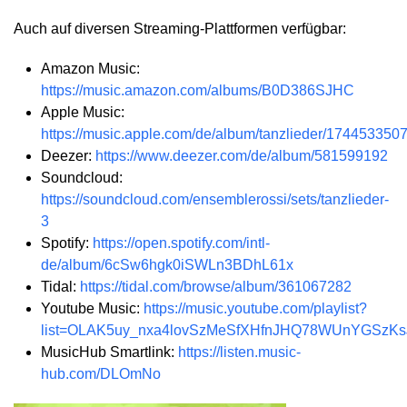
Auch auf diversen Streaming-Plattformen verfügbar:
Amazon Music:
https://music.amazon.com/albums/B0D386SJHC
Apple Music:
https://music.apple.com/de/album/tanzlieder/174453350
Deezer:
https://www.deezer.com/de/album/581599192
Soundcloud:
https://soundcloud.com/ensemblerossi/sets/tanzlieder-
3
Spotify:
https://open.spotify.com/intl-
de/album/6cSw6hgk0iSWLn3BDhL61x
Tidal:
https://tidal.com/browse/album/361067282
Youtube Music:
https://music.youtube.com/playlist?
list=OLAK5uy_nxa4lovSzMeSfXHfnJHQ78WUnYGSzKs
MusicHub Smartlink:
https://listen.music-
hub.com/DLOmNo