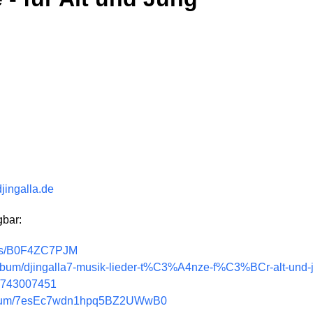
djingalla.de
gbar:
ums/B0F4ZC7PJM
/album/djingalla7-musik-lieder-t%C3%A4nze-f%C3%BCr-alt-und
m/743007451
de/album/7esEc7wdn1hpq5BZ2UWwB0