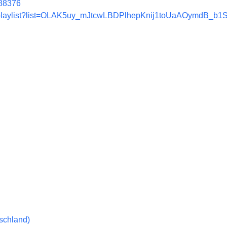
388376
m/playlist?list=OLAK5uy_mJtcwLBDPlhepKnij1toUaAOymdB_b1
schland)