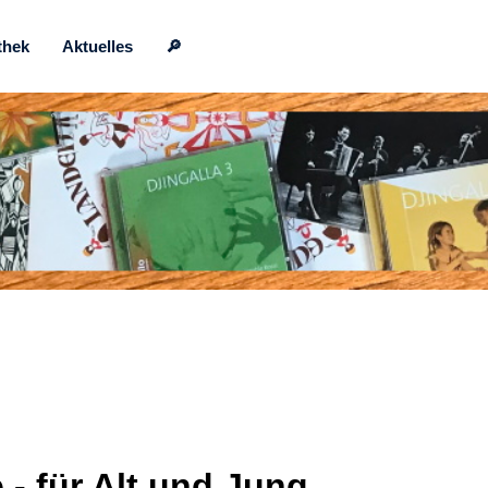
thek
Aktuelles
🔎
e -
für Alt und Jung