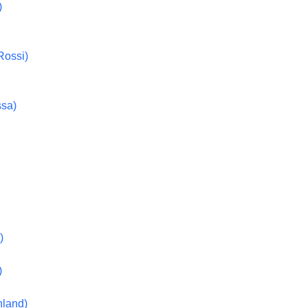
)
Rossi)
ssa)
)
)
hland)