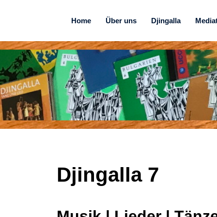
Home
Über uns
Djingalla
Media
Djingalla
7
Musik | Lieder | Tänz