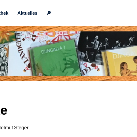
thek
Aktuelles
🔎
ke
Helmut Steger