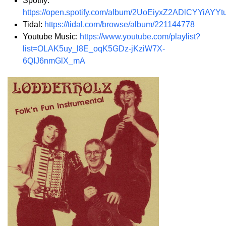
Spotify:
https://open.spotify.com/album/2UoEiyxZ2ADlCYYiAYYt
Tidal:
https://tidal.com/browse/album/221144778
Youtube Music:
https://www.youtube.com/playlist?
list=OLAK5uy_l8E_oqK5GDz-jKziW7X-
6QIJ6nmGlX_mA