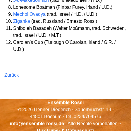
5/8-Makedonisch
(trad. Makedonien / H.D.)
Lonesome Boatman (Finbar Furey, Irland / U.D.)
Mechol Ovadya
(trad. Israel / H.D. / U.D.)
Ziganka
(trad. Russland / Ernesto Rossi)
Shiboleh Basadeh (Walter Moßmann, trad. Schweden,
trad. Israel / U.D. / M.T.)
Carolan's Cup (Turlough O'Carolan, Irland / G.R. /
U.D.)
Zurück
Ensemble Rossi
© 2026 Henner Diederich · Sauerbruchstr. 18 ·
44801 Bochum · Tel: 0234/704576
info@ensemble-rossi.de
· Alle Rechte vorbehalten. ·
Disclaimer & Datenschutz