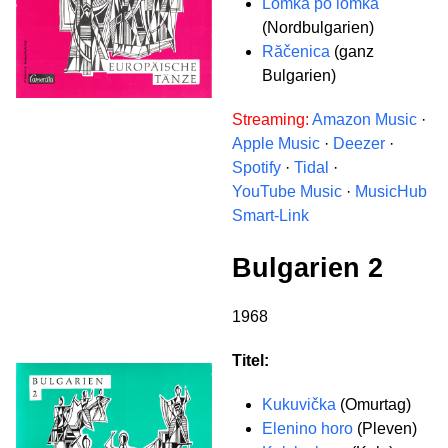
Lomka po lomka
(Nordbulgarien)
Răčenica
(ganz
Bulgarien)
Streaming:
Amazon Music
·
Apple Music
·
Deezer
·
Spotify
·
Tidal
·
YouTube Music
·
MusicHub
Smart-Link
Bulgarien 2
1968
Titel:
Kukuvička
(Omurtag)
Elenino horo
(Pleven)