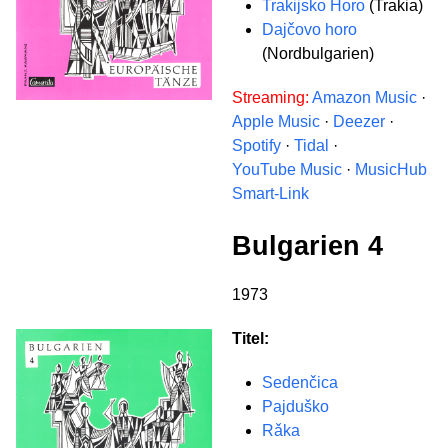
Trakijsko Horo
(Trakia)
Dajčovo horo
(Nordbulgarien)
Streaming:
Amazon Music
·
Apple Music
·
Deezer
·
Spotify
·
Tidal
·
YouTube Music
·
MusicHub
Smart-Link
Bulgarien 4
1973
Titel:
Sedenčica
Pajduško
Rǎka