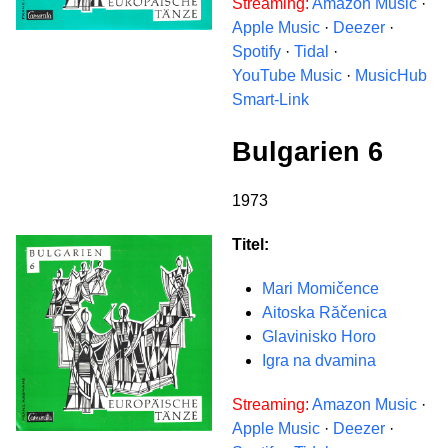
Streaming:
Amazon Music
·
Apple Music
·
Deezer
·
Spotify
·
Tidal
·
YouTube Music
·
MusicHub
Smart-Link
Bulgarien 6
1973
Titel:
Mari Momičence
Aitoska Răčenica
Glavinisko Horo
Igra na dvamina
Streaming:
Amazon Music
·
Apple Music
·
Deezer
·