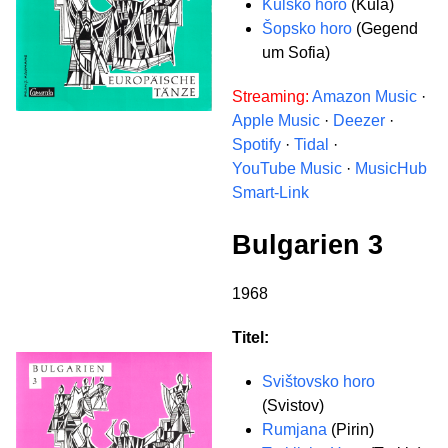
Kulsko horo
(Kula)
Šopsko horo
(Gegend
um Sofia)
Streaming:
Amazon Music
·
Apple Music
·
Deezer
·
Spotify
·
Tidal
·
YouTube Music
·
MusicHub
Smart-Link
Bulgarien 3
1968
Titel:
Svištovsko horo
(Svistov)
Rumjana
(Pirin)