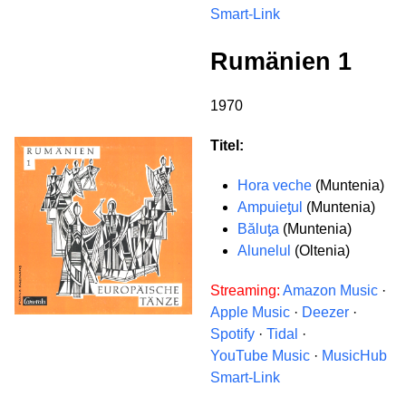
Smart-Link
Rumänien 1
1970
Titel:
Hora veche
(Muntenia)
Ampuieƫul
(Muntenia)
Băluƫa
(Muntenia)
Alunelul
(Oltenia)
Streaming:
Amazon Music
·
Apple Music
·
Deezer
·
Spotify
·
Tidal
·
YouTube Music
·
MusicHub
Smart-Link