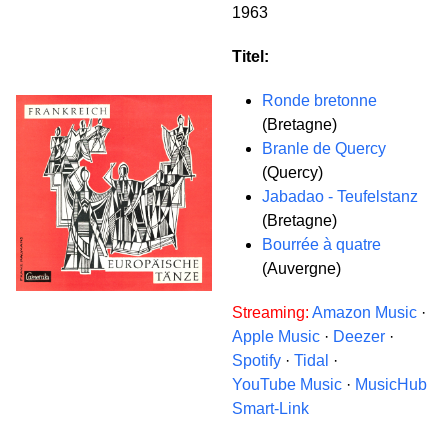
1963
Titel:
Ronde bretonne
(Bretagne)
Branle de Quercy
(Quercy)
Jabadao - Teufelstanz
(Bretagne)
Bourrée à quatre
(Auvergne)
Streaming:
Amazon Music
·
Apple Music
·
Deezer
·
Spotify
·
Tidal
·
YouTube Music
·
MusicHub
Smart-Link