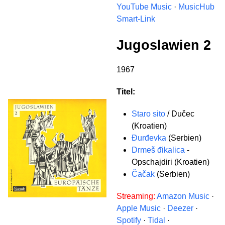
YouTube Music
·
MusicHub
Smart-Link
Jugoslawien 2
1967
Titel:
Staro sito
/ Dučec
(Kroatien)
Đurđevka
(Serbien)
Drmeš đikalica
-
Opschajdiri (Kroatien)
Čačak
(Serbien)
Streaming:
Amazon Music
·
Apple Music
·
Deezer
·
Spotify
·
Tidal
·