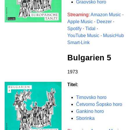
Graovsko horo
Streaming:
Amazon Music
·
Apple Music
·
Deezer
·
Spotify
·
Tidal
·
YouTube Music
·
MusicHub
Smart-Link
Bulgarien 5
1973
Titel:
Tirnovsko horo
Četvorno Šopsko horo
Gankino horo
Sborinka