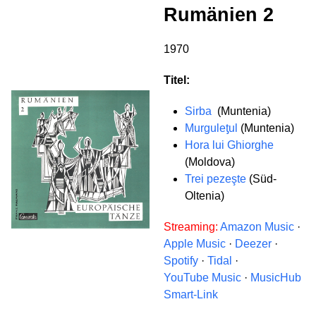
Rumänien 2
1970
Titel:
Sirba
(Muntenia)
Murguleƫul
(Muntenia)
Hora lui Ghiorghe
(Moldova)
Trei pezeşte
(Süd-
Oltenia)
Streaming:
Amazon Music
·
Apple Music
·
Deezer
·
Spotify
·
Tidal
·
YouTube Music
·
MusicHub
Smart-Link