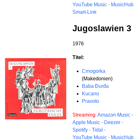
YouTube Music
·
MusicHub
Smart-Link
Jugoslawien 3
1976
Titel:
Crnogorka
(Makedonien)
Baba Đurđa
Kucano
Pravoto
Streaming:
Amazon Music
·
Apple Music
·
Deezer
·
Spotify
·
Tidal
·
YouTube Music
·
MusicHub