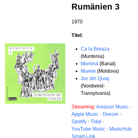
Rumänien 3
1970
Titel:
Ca la Breaza
(Muntenia)
Momirul
(Banat)
Murele
(Moldova)
Joc din Quaş
(Nordwest-
Transylvania)
Streaming:
Amazon Music
·
Apple Music
·
Deezer
·
Spotify
·
Tidal
·
YouTube Music
·
MusicHub
Smart-Link