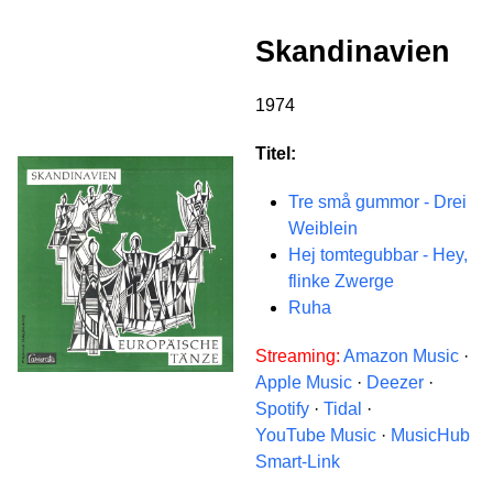
Skandinavien
1974
Titel:
Tre små gummor - Drei
Weiblein
Hej tomtegubbar - Hey,
flinke Zwerge
Ruha
Streaming:
Amazon Music
·
Apple Music
·
Deezer
·
Spotify
·
Tidal
·
YouTube Music
·
MusicHub
Smart-Link