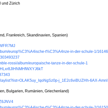
l und Zürich
nd, Frankreich, Skandinavien, Spanien)
9VWFR7MJ
e/album/europ%C3%A4ische-t%C3%A4nze-in-der-schule-1/1614
m/303493237
emble-rossi/album/europaische-tanze-in-der-schule-1
/0koHLxr8JlHNMHfWXYJ6kT
337343
/playlist?list=OLAK5uy_lqoNgSz0p-j_1E2c6viBUZHh-6AX-AmnI
ien, Bulgarien, Rumänien, Griechenland)
VZ6JNV4
e/album/europ%C3%A4ische-t%C3%A4nze-in-der-schule-2/1615