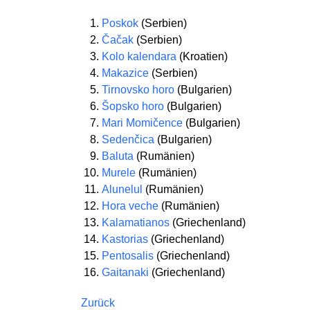
Poskok
(Serbien)
Čačak
(Serbien)
Kolo kalendara
(Kroatien)
Makazice
(Serbien)
Tirnovsko horo
(Bulgarien)
Šopsko horo
(Bulgarien)
Mari Momičence
(Bulgarien)
Sedenčica
(Bulgarien)
Baluta
(Rumänien)
Murele
(Rumänien)
Alunelul
(Rumänien)
Hora veche
(Rumänien)
Kalamatianos
(Griechenland)
Kastorias
(Griechenland)
Pentosalis
(Griechenland)
Gaitanaki
(Griechenland)
Zurück