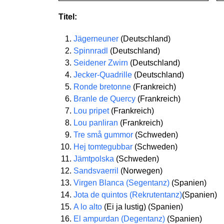
Titel:
Jägerneuner
(Deutschland)
Spinnradl
(Deutschland)
Seidener Zwirn
(Deutschland)
Jecker-Quadrille
(Deutschland)
Ronde bretonne
(Frankreich)
Branle de Quercy
(Frankreich)
Lou pripet
(Frankreich)
Lou panliran
(Frankreich)
Tre små gummor
(Schweden)
Hej tomtegubbar
(Schweden)
Jämtpolska
(Schweden)
Sandsvaerril
(Norwegen)
Virgen Blanca (Segentanz)
(Spanien)
Jota de quintos (Rekrutentanz)
(Spanien)
A lo alto
(Ei ja lustig) (Spanien)
El ampurdan (Degentanz)
(Spanien)