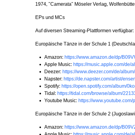
1974, "Camerata" Möseler Verlag, Wolfenbütte
EPs und MCs
Auf diversen Streaming-Plattformen verfügbar:
Europäische Tänze in der Schule 1 (Deutschla
Amazon:
https://www.amazon.de/dp/B0
Apple Music:
https://music.apple.com/d
Deezer:
https://www.deezer.com/de/albu
Napster:
https://de.napster.com/artist/ens
Spotify:
https://open.spotify.com/album
Tidal:
https://tidal.com/browse/album/221
Youtube Music:
https://www.youtube.com
Europäische Tänze in der Schule 2 (Jugoslaw
Amazon:
https://www.amazon.de/dp/B09
Apple Music:
https://music.apple.com/d