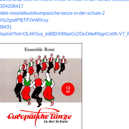
m/304208417
emble-rossi/album/europaische-tanze-in-der-schule-2
4dzVly2gsdP8jTP2eW0csy
689431
m/playlist?list=OLAK5uy_kd8tDXIWaoGz2OuOdwRbgnCe0h-V7