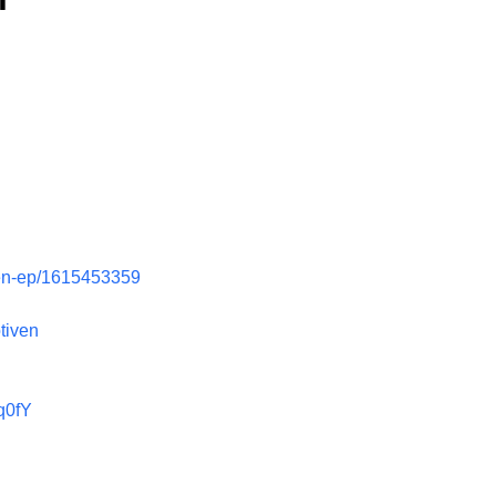
ven-ep/1615453359
tiven
q0fY