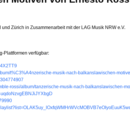
el und Zürich in Zusammenarbeit mit der LAG Musik NRW e.V.
g-Plattformen verfügbar:
W4X2TT9
/album/t%C3%A4nzerische-musik-nach-balkanslawischen-moti
m/304774907
semble-rossi/album/tanzerische-musik-nach-balkanslawischen-mo
/5E4uqdoNzvgEBNJiJYXbgD
979990
m/playlist?list=OLAK5uy_lOxfqWMHrWVcMOBVB7eOIyoEuuK5w