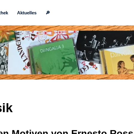
thek
Aktuelles
🔎
ik
en Motiven von Ernesto Ross