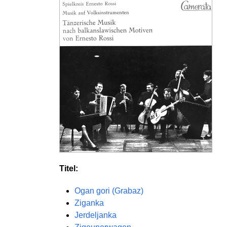
Titel:
Ogan gori (Grabaz)
Ziganka
Jerdeljanka