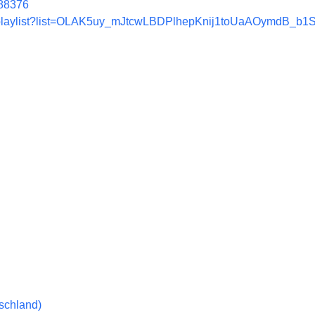
388376
m/playlist?list=OLAK5uy_mJtcwLBDPlhepKnij1toUaAOymdB_b1
schland)