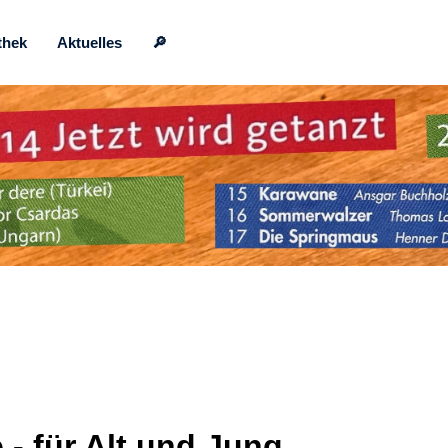
thek
Aktuelles
🔎
e -
für Alt und Jung