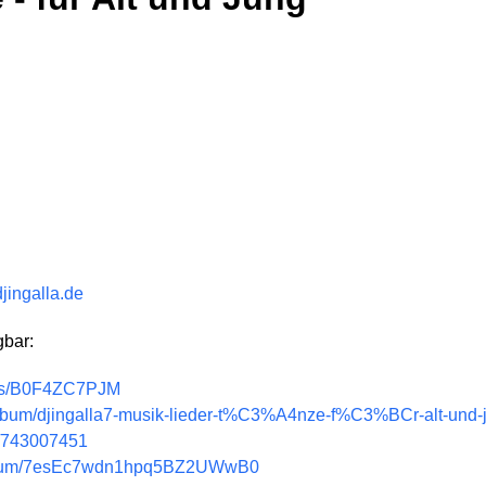
djingalla.de
gbar:
ums/B0F4ZC7PJM
/album/djingalla7-musik-lieder-t%C3%A4nze-f%C3%BCr-alt-und
m/743007451
de/album/7esEc7wdn1hpq5BZ2UWwB0