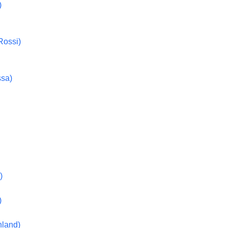
)
Rossi)
ssa)
)
)
hland)