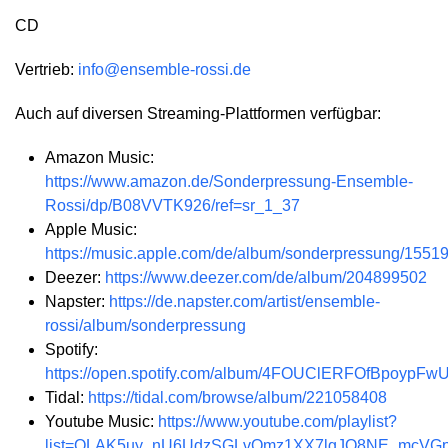
CD
Vertrieb:
info@ensemble-rossi.de
Auch auf diversen Streaming-Plattformen verfügbar:
Amazon Music:
https://www.amazon.de/Sonderpressung-Ensemble-
Rossi/dp/B08VVTK926/ref=sr_1_37
Apple Music:
https://music.apple.com/de/album/sonderpressung/1551
Deezer:
https://www.deezer.com/de/album/204899502
Napster:
https://de.napster.com/artist/ensemble-
rossi/album/sonderpressung
Spotify:
https://open.spotify.com/album/4FOUClERFOfBpoypF
Tidal:
https://tidal.com/browse/album/221058408
Youtube Music:
https://www.youtube.com/playlist?
list=OLAK5uy_nU6UdzSGLvOmz1XX7lgJO8NE_mcVG