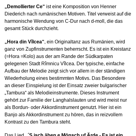
„Demollierter Ce“
ist eine Komposition von Henner
Diederich nach rumänischen Motiven. Titel verweist auf die
harmonische Wendung von C-Dur nach d-moll, die das
gesamt Stück durchzieht.
„Hora din Vîlcea“
, ein Originaltanz aus Rumänien, wird
ganz von Zupfinstrumenten beherrscht. Es ist ein Kreistanz
(=Hora =Kolo) aus der am Rande der Südkarpaten
gelegenen Stadt Rîmnicu Vîlcea. Der typische, einfache
Aufbau der Melodie zeigt sich vor allem in der ständigen
Wiederholung eines bestimmten Motivs. Das Besondere
an dieser Einspielung ist der Einsatz zweier bulgarischer
„Tambura“ als Melodieinstrumente. Dieses Instrument
gehört zur Familie der Langhalslauten und wird meist nur
als Bordun- oder Akkordinstrument genutzt. Hier ist ein
Banjo als Akkordinstrument zu hören, das in reizvollem
Kontrast zu den Tambura steht.
Das Lied
„
´S isch äben e Mönsch uf Ärde - Es ist ein