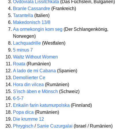
Ovdoviala Lissitchkata
(Das Füchslein, Bulgarien)
Branle Cassandre
(Frankreich)
Tarantella
(Italien)
Makedonisch 13/8
Aa ormekongin kom seg
(Der Schlangenkönig,
Norwegen)
Lachquadrille
(Westfalen)
5 minus 7
Waltz Without Women
Roata
(Rumänien)
A lado de mi Cabana
(Spanien)
Demollierter Ce
Hora din vilcea
(Rumänien)
S'isch äben e Mönsch
(Schweiz)
6-5-7
Erikalin farin katumurpolska
(Finnland)
Popa dica
(Rumänien)
Die krumme 12
Phrygisch
/
Sanie Cuzurgalai
(Israel / Rumänien)