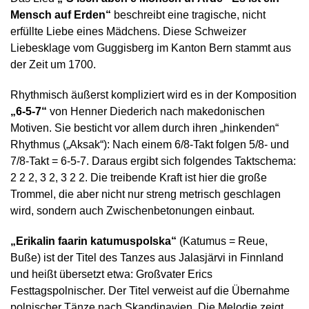
Mensch auf Erden“
beschreibt eine tragische, nicht
erfüllte Liebe eines Mädchens. Diese Schweizer
Liebesklage vom Guggisberg im Kanton Bern stammt aus
der Zeit um 1700.
Rhythmisch äußerst kompliziert wird es in der Komposition
„6-5-7“
von Henner Diederich nach makedonischen
Motiven. Sie besticht vor allem durch ihren „hinkenden“
Rhythmus („Aksak“): Nach einem 6/8-Takt folgen 5/8- und
7/8-Takt = 6-5-7. Daraus ergibt sich folgendes Taktschema:
2 2 2, 3 2, 3 2 2. Die treibende Kraft ist hier die große
Trommel, die aber nicht nur streng metrisch geschlagen
wird, sondern auch Zwischenbetonungen einbaut.
„Erikalin faarin katumuspolska“
(Katumus = Reue,
Buße) ist der Titel des Tanzes aus Jalasjärvi in Finnland
und heißt übersetzt etwa: Großvater Erics
Festtagspolnischer. Der Titel verweist auf die Übernahme
polnischer Tänze nach Skandinavien. Die Melodie zeigt