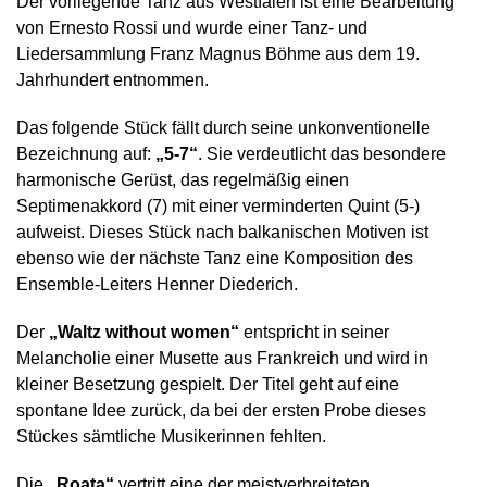
Der vorliegende Tanz aus Westfalen ist eine Bearbeitung
von Ernesto Rossi und wurde einer Tanz- und
Liedersammlung Franz Magnus Böhme aus dem 19.
Jahrhundert entnommen.
Das folgende Stück fällt durch seine unkonventionelle
Bezeichnung auf:
„5-7“
. Sie verdeutlicht das besondere
harmonische Gerüst, das regelmäßig einen
Septimenakkord (7) mit einer verminderten Quint (5-)
aufweist. Dieses Stück nach balkanischen Motiven ist
ebenso wie der nächste Tanz eine Komposition des
Ensemble-Leiters Henner Diederich.
Der
„Waltz without women“
entspricht in seiner
Melancholie einer Musette aus Frankreich und wird in
kleiner Besetzung gespielt. Der Titel geht auf eine
spontane Idee zurück, da bei der ersten Probe dieses
Stückes sämtliche Musikerinnen fehlten.
Die
„Roata“
vertritt eine der meistverbreiteten