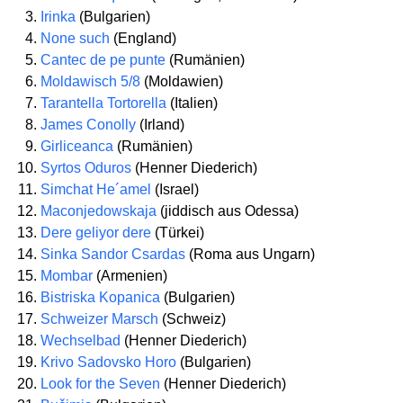
Irinka
(Bulgarien)
None such
(England)
Cantec de pe punte
(Rumänien)
Moldawisch 5/8
(Moldawien)
Tarantella Tortorella
(Italien)
James Conolly
(Irland)
Girliceanca
(Rumänien)
Syrtos Oduros
(Henner Diederich)
Simchat He´amel
(Israel)
Maconjedowskaja
(jiddisch aus Odessa)
Dere geliyor dere
(Türkei)
Sinka Sandor Csardas
(Roma aus Ungarn)
Mombar
(Armenien)
Bistriska Kopanica
(Bulgarien)
Schweizer Marsch
(Schweiz)
Wechselbad
(Henner Diederich)
Krivo Sadovsko Horo
(Bulgarien)
Look for the Seven
(Henner Diederich)