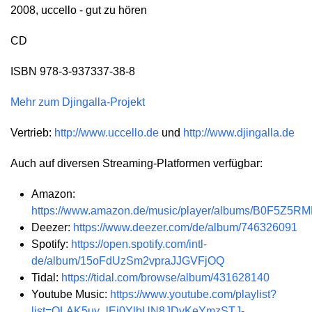
2008, uccello - gut zu hören
CD
ISBN 978-3-937337-38-8
Mehr zum Djingalla-Projekt
Vertrieb:
http://www.uccello.de
und
http://www.djingalla.de
Auch auf diversen Streaming-Platformen verfügbar:
Amazon:
https://www.amazon.de/music/player/albums/B0F5Z5R
Deezer:
https://www.deezer.com/de/album/746326091
Spotify:
https://open.spotify.com/intl-
de/album/15oFdUzSm2vpraJJGVFjOQ
Tidal:
https://tidal.com/browse/album/431628140
Youtube Music:
https://www.youtube.com/playlist?
list=OLAK5uy_lEj0YlbUN8JDyKeYmzSTJ-