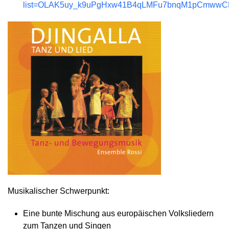
list=OLAK5uy_k9uPgHxw41B4qLMFu7bnqM1pCmwwC
Musikalischer Schwerpunkt:
Eine bunte Mischung aus europäischen Volksliedern
zum Tanzen und Singen